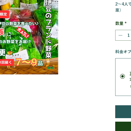
2～4人
菜）
家族で囲
ト。
数量
*
■商品
旬の野菜
の季節は
料金オ
伏見甘長
サキ / 
ル / ダ
ッドムーン
かん 等
んをお届
年から
薬・化学
穫でき
い柑橘
の風味
無限の
頂けれ