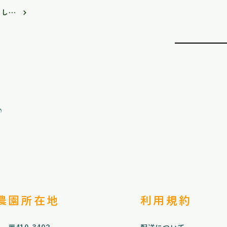
FMIS みらいずステーションに出演しました。
♪
​農園所在地
利用規約