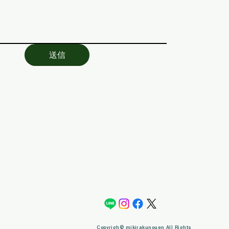
送信
Copyrigh© mikirakunouen All Rights