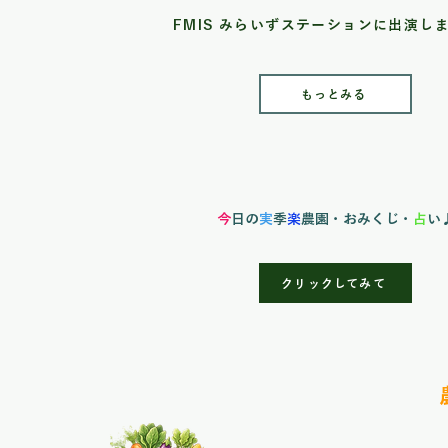
もっとみる
今
日の
実
季
楽
農園
・おみくじ・
占
い
クリックしてみて