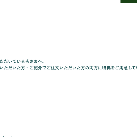
■数量
ヤマト便
ら10月
す。 1
サイズの
ろしい
】
■栽培/
こだわり
ただいている皆さまへ。
循環を意
いただいた方・ご紹介でご注文いただいた方の両方に特典をご用意して
産のタ
にでる
した農
■注文
定など
セット
オスス
定は申し
た、生