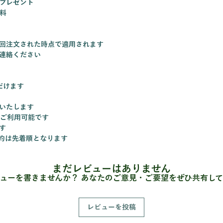
取・保
品プレゼント
料
■保存
ジャガイ
ナスと
回注文された時点で適用されます
存 バジ
連絡ください
蔵庫の
い。
だけます
■ お休
「来月
いたします
ってい
でご利用可能です
お休み
す
ありま
約は先着順となります
まだレビューはありません
ューを書きませんか？ あなたのご意見・ご要望をぜひ共有し
レビューを投稿