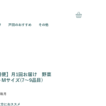
け
戸田のおすすめ
その他
期便】月1回お届け 野菜
Mサイズ(7～9品目)
価
毎月
格
な方におススメ