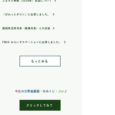
ふるさと納税（2026年）出品について
爽やかな香りが特徴です。
「ぱれっとタウン」に出演しました。
おすすめの使い方
ジェノベーゼソース作り
ピザやパスタのトッピング
静岡県沼津市長（賴重市長）との対談
カプレーゼ
オリーブオイル漬け
FMIS みらいずステーションに出演しました。
冷凍保存して長く楽しむ
大容量ですので、ご自宅用はもちろ
ん、お友達とのシェアや飲食店でのご
もっとみる
利用にもおすすめです。
発送期間
6月中旬頃～8月中旬頃まで
※天候や生育状況により前後する場合
がございます。 ※日付指定は承ってお
今
日の
実
季
楽
農園
・おみくじ・
占
い♪
りません。収穫状況を見ながら、最も
状態のよいタイミングで順次発送いた
クリックしてみて
します。