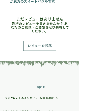
が魅力のスイートバジルです。
生のままサラダやカプレーゼに使うの
はもちろん、ジェノベーゼソースにす
ると、バジルならではの豊かな香りを
まだレビューはありません
存分に楽しめます！
最初のレビューを書きませんか？ あ
なたのご意見・ご要望をぜひ共有して
ください。
栽培・生産のこだわり
実季楽農園では、農薬や化学肥料を使
用せず、野菜本来の力を大切にしなが
レビューを投稿
ら栽培しています。
年間80品目以上の野菜を育てている経
験を活かし、一株一株の状態を見なが
ら丁寧に管理しています。朝の涼しい
時間帯を中心に収穫し、できる限り香
りのよい状態でお届けいたします！
産地の特徴
Topix
静岡県沼津市戸田（へだ）は、海・
山・川に囲まれた自然豊かな地域で
「ママごはん」のインタビュー記事の掲載
す。
海から吹く潮風や昼夜の寒暖差など、
恵まれた環境の中で育ったバジルは、