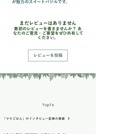
が魅力のスイートバジルです。
生のままサラダやカプレーゼに使うの
はもちろん、ジェノベーゼソースにす
ると、バジルならではの豊かな香りを
まだレビューはありません
存分に楽しめます！
最初のレビューを書きませんか？ あ
なたのご意見・ご要望をぜひ共有して
ください。
栽培・生産のこだわり
実季楽農園では、農薬や化学肥料を使
用せず、野菜本来の力を大切にしなが
レビューを投稿
ら栽培しています。
年間80品目以上の野菜を育てている経
験を活かし、一株一株の状態を見なが
ら丁寧に管理しています。朝の涼しい
時間帯を中心に収穫し、できる限り香
りのよい状態でお届けいたします！
産地の特徴
Topix
静岡県沼津市戸田（へだ）は、海・
山・川に囲まれた自然豊かな地域で
「ママごはん」のインタビュー記事の掲載
す。
海から吹く潮風や昼夜の寒暖差など、
恵まれた環境の中で育ったバジルは、