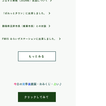
ふるさと納税（2026年）出品について
爽やかな香りが特徴です。
「ぱれっとタウン」に出演しました。
おすすめの使い方
ジェノベーゼソース作り
ピザやパスタのトッピング
静岡県沼津市長（賴重市長）との対談
カプレーゼ
オリーブオイル漬け
FMIS みらいずステーションに出演しました。
冷凍保存して長く楽しむ
大容量ですので、ご自宅用はもちろ
ん、お友達とのシェアや飲食店でのご
もっとみる
利用にもおすすめです。
発送期間
6月中旬頃～8月中旬頃まで
※天候や生育状況により前後する場合
がございます。 ※日付指定は承ってお
今
日の
実
季
楽
農園
・おみくじ・
占
い♪
りません。収穫状況を見ながら、最も
状態のよいタイミングで順次発送いた
クリックしてみて
します。