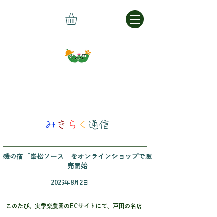
み
き
ら
く
通信
磯の宿「峯松ソース」をオンラインショップで販
売開始
2026年8月2日
このたび、実季楽農園のECサイトにて、戸田の名店