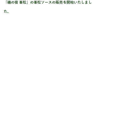
「磯の宿 峯松」の峯松ソースの販売を開始いたしまし
た。