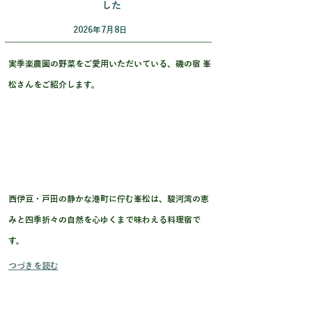
した
2026年7月8日
実季楽農園の野菜をご愛用いただいている、
磯の宿 峯
松
さんをご紹介します。
西伊豆・戸田の静かな港町に佇む峯松は、駿河湾の恵
みと四季折々の自然を心ゆくまで味わえる料理宿で
す。
つづきを読む