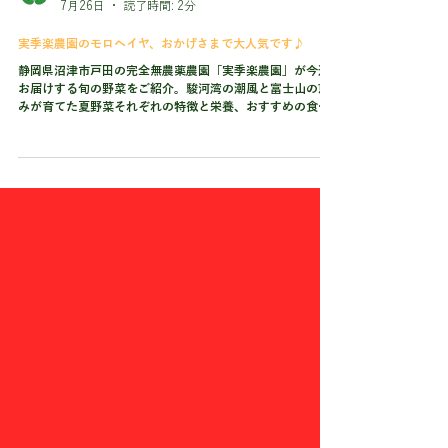
実季楽農園オーナー
7月26日
読了時間: 2分
実季楽農園のモロヘイヤ、おかげさまで大人気です♪
静岡県沼津市戸田の完全無農薬農園「実季楽農園」が今週
お届けする旬の野菜をご紹介。駿河湾の潮風と富士山の恵
みが育てた夏野菜それぞれの特徴と栄養、おすすめの食べ
方を農家が丁寧に解説します。