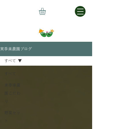
実季楽農園ブログ
すべて
すべて
実季楽農
園こだわ
り
野菜セッ
ト