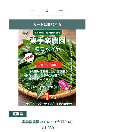
カートに追加する
夏野菜
実季楽農園のモロヘイヤ(1キロ)
価格
￥1,950