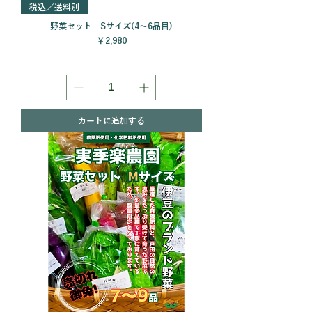
税込／送料別
野菜セット Sサイズ(4～6品目)
価格
￥2,980
カートに追加する