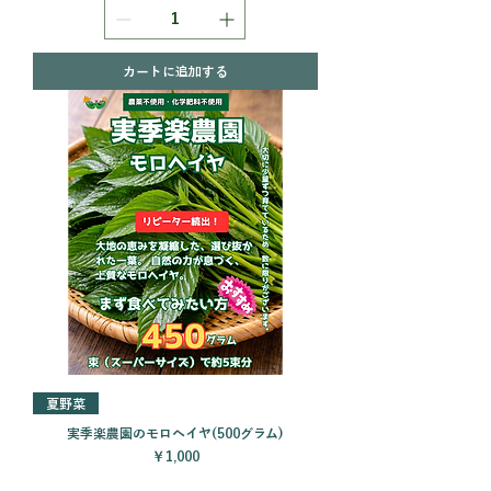
カートに追加する
夏野菜
実季楽農園のモロヘイヤ(500グラム)
価格
￥1,000