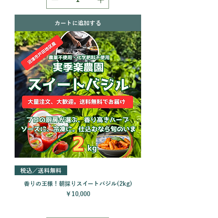
カートに追加する
税込／送料無料
香りの王様！朝採りスイートバジル(2kg)
価格
￥10,000