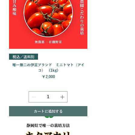
税込／送料別
唯一無二の伊豆ブランド ミニトマト（アイ
コ） (1kg)
価格
￥2,000
カートに追加する