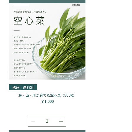
税込／送料別
海・山・川が育てた空心菜（500g）
価格
￥1,000