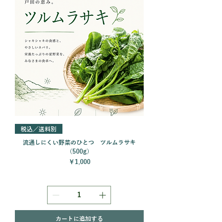
税込／送料別
流通しにくい野菜のひとつ ツルムラサキ
（500g）
価格
￥1,000
カートに追加する