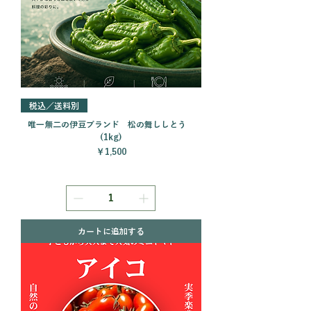
税込／送料別
唯一無二の伊豆ブランド 松の舞ししとう
(1kg)
価格
￥1,500
カートに追加する