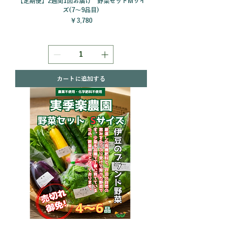
【定期便】2週間1回お届け 野菜セットMサイ
ズ(7～9品目)
価格
￥3,780
カートに追加する