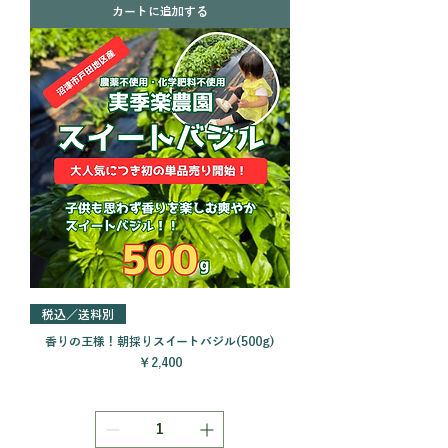
カートに追加する
税込／送料別
香りの王様！朝採りスイートバジル(500g)
価格
￥2,400