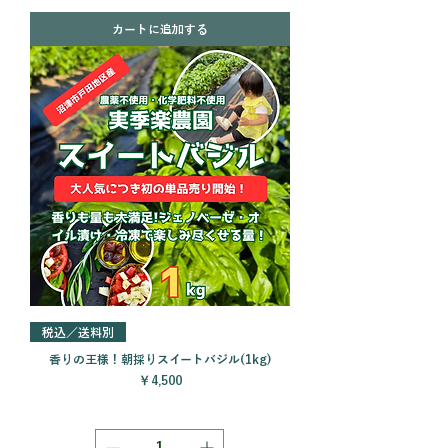
カートに追加する
税込／送料別
香りの王様！朝採りスイートバジル(1kg)
価格
￥4,500