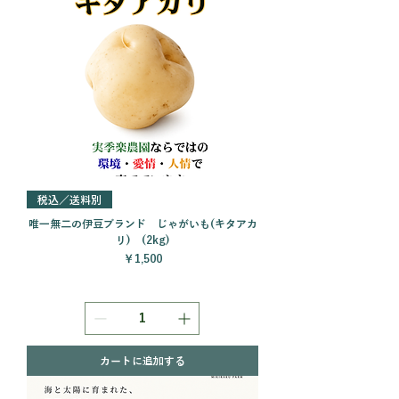
税込／送料別
唯一無二の伊豆ブランド じゃがいも(キタアカ
リ) (2kg)
価格
￥1,500
カートに追加する