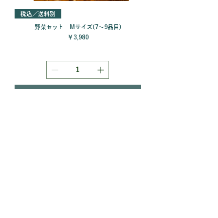
税込／送料別
野菜セット Mサイズ(7～9品目)
価格
￥3,980
カートに追加する