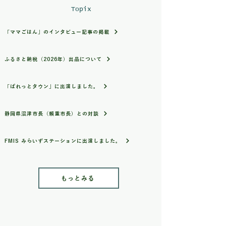
Topix
■数量、分量の目安
■ご紹介いただいた方
ヤマト便80サイズの箱でお届け。 7月
・紹介1人ごとに、野菜セットに1品プ
「ママごはん」のインタビュー記事の掲載
1日から10月1日まではクール便にて
レゼント
発送致します。 1袋あたりスーパーで
・3人ご紹介ごとに、農業体験1回無料
の販売されているサイズの1.5倍ほど
ふるさと納税（2026年）出品について
の量を考えて頂けるとよろしいかと思
【適用条件】
います！
・紹介特典は、ご紹介された方が初回
「ぱれっとタウン」に出演しました。
注文された時点で適用されます
■栽培/生産方法
・必ず「紹介です｜紹介者名」をご連
こだわり 未利用資源を利用した地域
絡ください
静岡県沼津市長（賴重市長）との対談
内での循環を意識した農法をとってお
ります！ 特産のタカアシガニの殻や
【農業体験特典について】
FMIS みらいずステーションに出演しました。
海水から塩を炊く際にでる灰、落ち葉
・1組（ご家族）につきご利用いただ
などを利用した環境に配慮した農法を
けます
とっております！
（大人2名・子ども2名まで無料）
・人数追加の場合は別途料金を頂戴い
もっとみる
■注文に際しての注意点（配送方法や
たします
納期指定など）
・1回の開催につき、特典は1回までご
セットの内容についてですが、その日
利用可能です
の一番オススメ野菜を送らせて頂きま
・未使用分は翌年へ繰り越し可能です