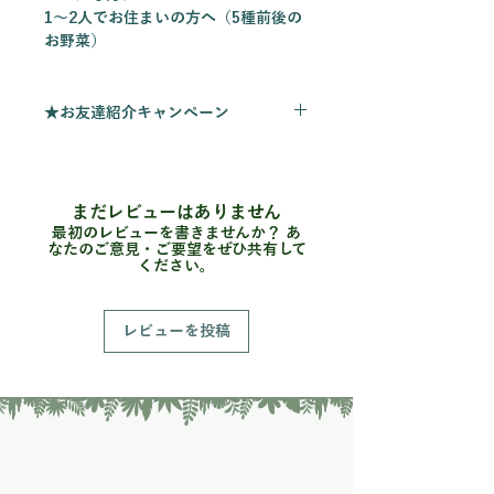
1～2人でお住まいの方へ（5種前後の
お野菜）
■商品概要
旬の野菜を採ってすぐに発送致しま
★お友達紹介キャンペーン
す！ 今の季節は 万願寺唐辛子 / 松の
舞シシトウ / 伏見甘長シシトウ / エン
実季楽農園の野菜セットをご利用いた
ツァイ / ツルムラサキ / モロヘイヤ /
だいている皆さまへ。
白ナス / 水ナス / バジル / ダークオパ
お友達をご紹介いただくと、ご紹介い
まだレビューはありません
ールバジル / 青唐辛子 / レッドムーン
ただいた方・ご紹介でご注文いただい
最初のレビューを書きませんか？ あ
/ 島オクラ / 紅オクラ / 摘果みかん 等
た方の両方に特典をご用意していま
なたのご意見・ご要望をぜひ共有して
ください。
の野菜の中から選りすぐりの野菜さん
す。
をお届けいたします！ 実季楽農園で
は今年から柑橘を栽培し始めました！
【ご利用方法】
レビューを投稿
もちろん農薬・化学肥料不使用です！
公式LINEにて、
この時期のみ収穫できる摘果みかん
「紹介です｜紹介者：〇〇さん」
は、黄色いミカンとは違い柑橘の香り
とメッセージをお送りください。
はもちろん、青い時のみ香る緑の風味
があり、お酒や和食と合わせることで
【特典内容】
無限の可能性を秘めております！是非
■ご紹介された方
ご賞味頂ければと思います！
農業体験 初回無料（1回のみ）