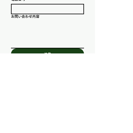
お問い合わせ内容
送信
​農園所在地
〒410-3402
静岡県沼津市戸田1281
アクセスマップへ