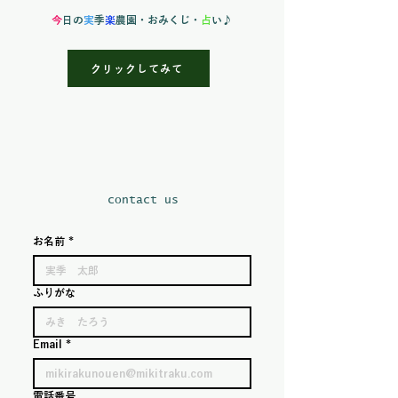
すので、ご指定は申し訳ございません
・各回定員がございますため、ご予約
が出来ません。 また、生モノとなり
は先着順となります
今
日の
実
季
楽
農園
・おみくじ・
占
い♪
ますのでスムーズなお受取・保存をお
願い致します。
クリックしてみて
■保存方法
ジャガイモ類は冷暗所にて保存 シシ
トウやナスといった実の野菜は冷蔵庫
の野菜室に保存 バジルやモロヘイヤ
などの葉物野菜は冷蔵庫の野菜室で湿
度を保ってあげてください。
​contact us
■ お休み・解約はいつでも
お名前
*
「来月は旅行で家にいない」「野菜が
まだ残っている」、そんな時は、『ス
キップ（1回お休み）』が可能です。
ふりがな
また、回数の縛りはありません。
Email
*
電話番号