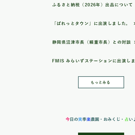
ふるさと納税（2026年）出品について
「ぱれっとタウン」に出演しました。
静岡県沼津市長（賴重市長）との対談
もっとみる
今
日の
実
季
楽
農園
・おみくじ・
占
い