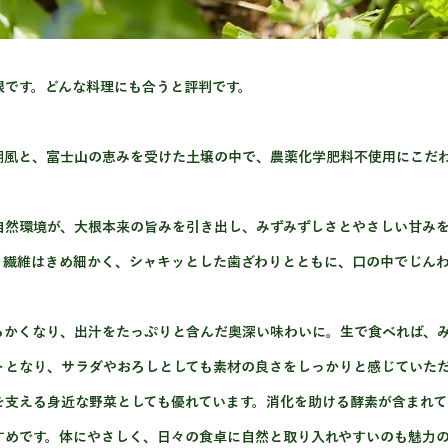
根です。どんな料理にも合うと評判です。
潮風と、富士山の恵みを受けた土壌の中で、農薬化学肥料不使用にこだ
自然環境が、大根本来の旨みを引き出し、みずみずしさとやさしい甘み
。繊維はきめ細かく、シャキッとした歯ざわりとともに、口の中でじん
らかくなり、出汁をたっぷりと含んだ奥深い味わいに。生で食べれば、
トとなり、サラダやおろしとしても素材の良さをしっかりと感じていた
を支える身近な野菜としても優れています。消化を助ける酵素が含まれて
すめです。体にやさしく、日々の食卓に自然と取り入れやすいのも魅力