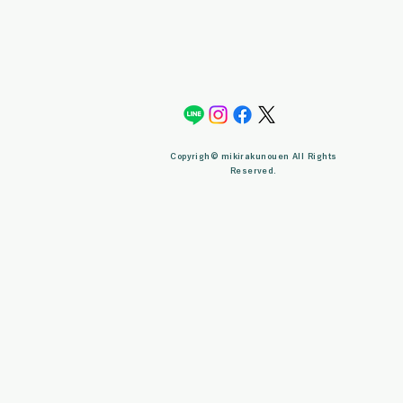
Copyrigh© mikirakunouen All Rights
Reserved.