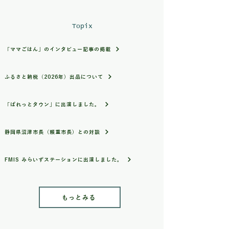
Topix
「ママごはん」のインタビュー記事の掲載
ふるさと納税（2026年）出品について
「ぱれっとタウン」に出演しました。
静岡県沼津市長（賴重市長）との対談
FMIS みらいずステーションに出演しました。
もっとみる