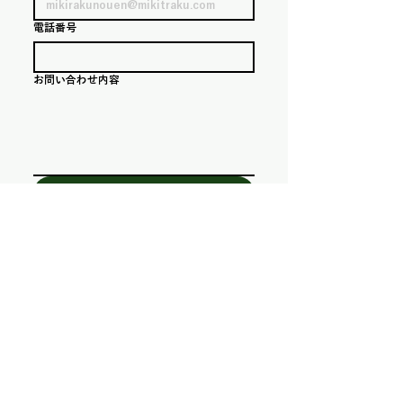
電話番号
お問い合わせ内容
送信
​農園所在地
〒410-3402
静岡県沼津市戸田1281