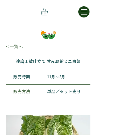
< 一覧へ
達磨山麓仕立て 甘み凝縮ミニ白菜
​販売時期
11月〜2月
販売方法
単品／セット売り