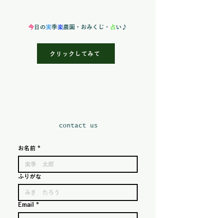
今
日の
実
季
楽
農園
・おみくじ・
占
い♪
クリックしてみて
​contact us
お名前
*
ふりがな
Email
*