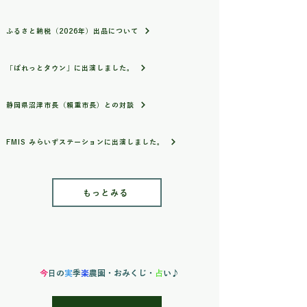
ふるさと納税（2026年）出品について
「ぱれっとタウン」に出演しました。
静岡県沼津市長（賴重市長）との対談
FMIS みらいずステーションに出演しました。
もっとみる
今
日の
実
季
楽
農園
・おみくじ・
占
い♪