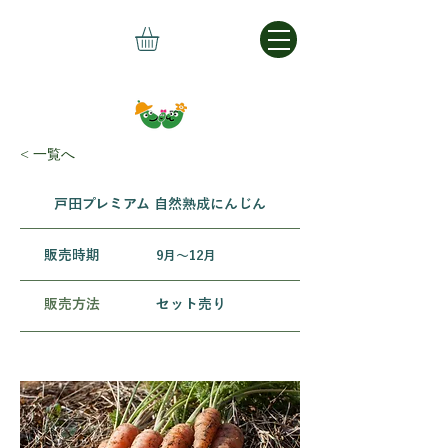
< 一覧へ
戸田プレミアム 自然熟成にんじん
​販売時期
9月～12月
販売方法
セット売り