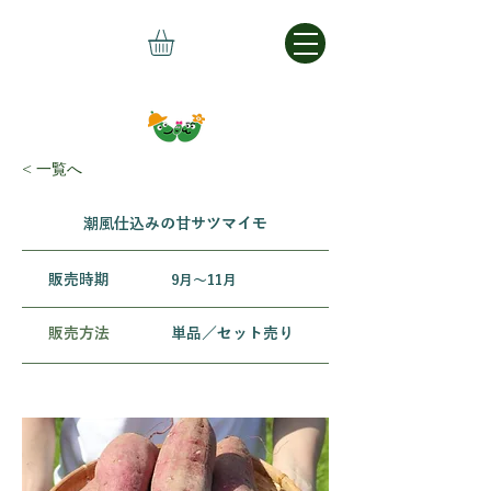
< 一覧へ
潮風仕込みの甘サツマイモ
​販売時期
9月〜11月
販売方法
単品／セット売り