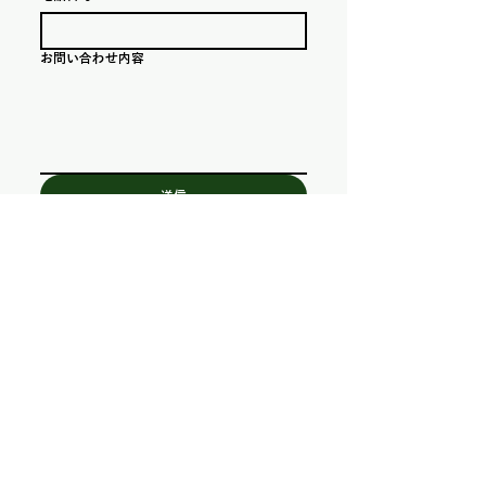
お問い合わせ内容
送信
​農園所在地
〒410-3402
静岡県沼津市戸田1281
アクセスマップへ