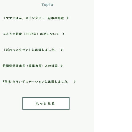
Topix
「ママごはん」のインタビュー記事の掲載
ふるさと納税（2026年）出品について
「ぱれっとタウン」に出演しました。
静岡県沼津市長（賴重市長）との対談
FMIS みらいずステーションに出演しました。
もっとみる