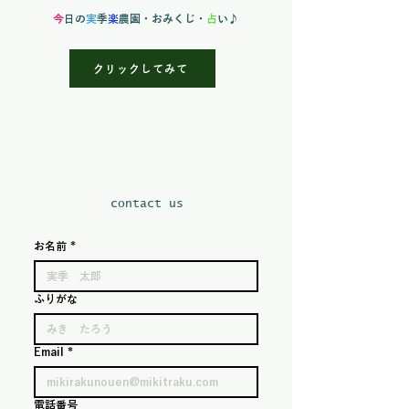
今
日の
実
季
楽
農園
・おみくじ・
占
い♪
クリックしてみて
​contact us
お名前
*
ふりがな
Email
*
電話番号