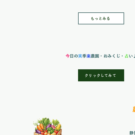
もっとみる
今
日の
実
季
楽
農園
・おみくじ・
占
い
クリックしてみて
静