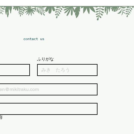
​contact us
ふりがな
容