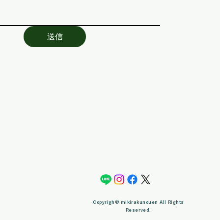
送信
Copyrigh© mikirakunouen All Rights
Reserved.