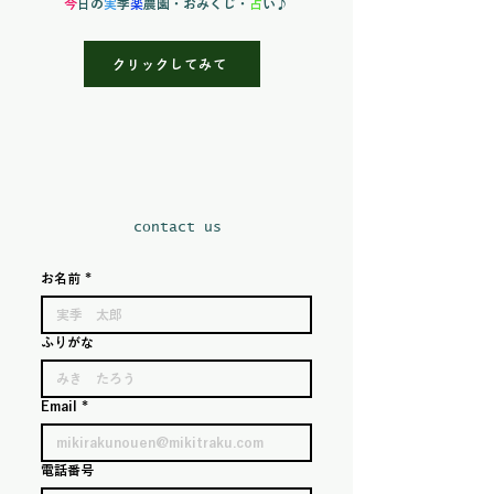
今
日の
実
季
楽
農園
・おみくじ・
占
い♪
クリックしてみて
​contact us
お名前
*
ふりがな
Email
*
電話番号