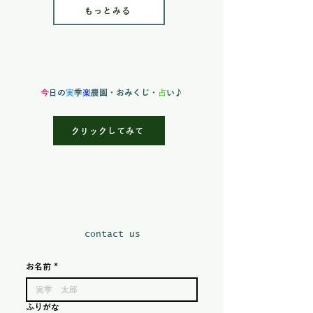
もっとみる
今
日の
実
季
楽
農園
・おみくじ・
占
い♪
クリックしてみて
​contact us
お名前
*
ふりがな