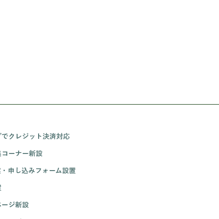
プでクレジット決済対応
集コーナー新設
実・申し込みフォーム設置
置
ページ新設