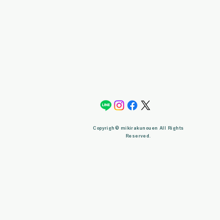
Copyrigh© mikirakunouen All Rights
Reserved.