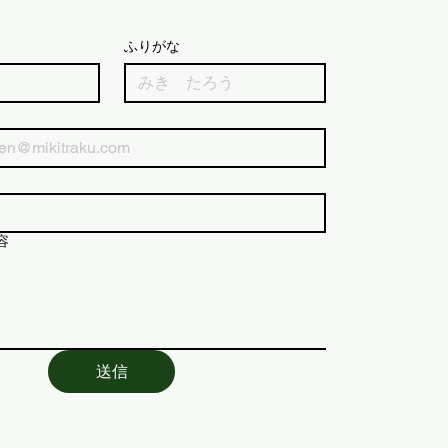
ふりがな
容
送信