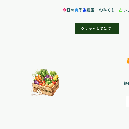
今
日の
実
季
楽
農園
・おみくじ・
占
い
クリックしてみて
静