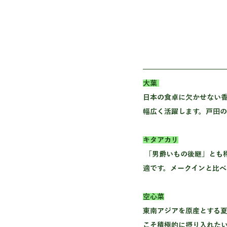
大葉
日本の食卓に欠かせない
幅広く活躍します。戸田
キタアカリ
 「男爵いもの後継」とも称される人気品種。糖度が高くホクホクとした食感が特徴で、コロッケやポテトサラダに最
適です。メークインと比べ
空心菜
東南アジアを原産とする
こそ積極的に摂り入れた