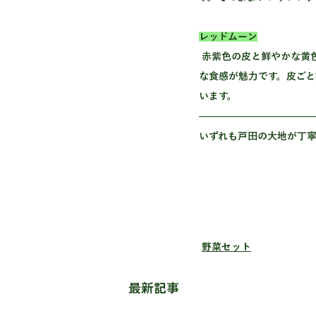
レッドムーン
 赤紫色の皮と鮮やかな黄色い果肉が特徴的な、希少なじゃがいも品種。キタアカリとは異なる、しっとりとなめらか
な食感が魅力です。皮ご
います。
いずれも戸田の大地が丁
野菜セット
最新記事