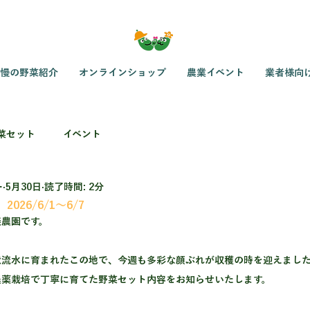
慢の野菜紹介
オンラインショップ
農業イベント
業者様向
菜セット
イベント
ー
5月30日
読了時間: 2分
26/6/1～6/7
楽農園です。
伏流水に育まれたこの地で、今週も多彩な顔ぶれが収穫の時を迎えまし
農薬栽培で丁寧に育てた野菜セット内容をお知らせいたします。