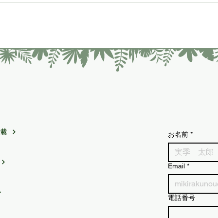
7/6〜7/12発送｜白ナスが初
202
登場！旬の夏野菜セット
掲載
お名前
*
Email
*
電話番号