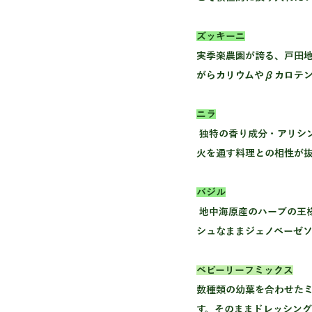
ズッキーニ
実季楽農園が誇る、戸田
がらカリウムやβカロテ
ニラ
 独特の香り成分・アリシンが疲労回復や免疫力向上に働きかける、夏に頼れる野菜です。炒め物・餃子・卵とじなど
火を通す料理との相性が
バジル
 地中海原産のハーブの王様。実季楽農園では戸田の温暖な気候を活かし、香り高いバジルを栽培しています。フレッ
シュなままジェノベーゼ
ベビーリーフミックス
数種類の幼葉を合わせた
す。そのままドレッシン